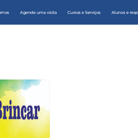
omos
Agende uma visita
Cursos e Serviços
Alunos e res