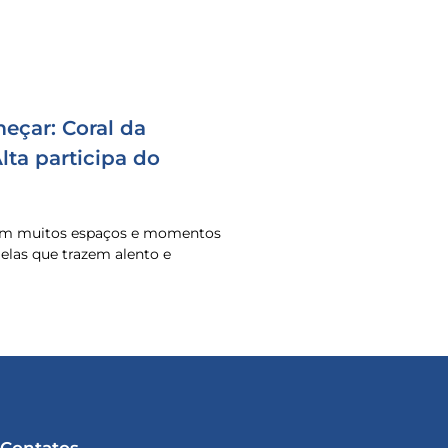
eçar: Coral da
ta participa do
 em muitos espaços e momentos
o elas que trazem alento e
Contatos