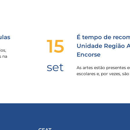
las
É tempo de recom
15
Unidade Região Al
os,
Encorse
s na
set
As artes estão presentes
escolares e, por vezes, sã
CEAT