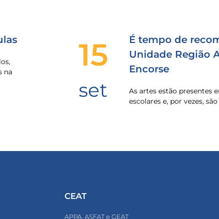
las
É tempo de recom
15
Unidade Região Al
os,
Encorse
s na
set
As artes estão presentes
escolares e, por vezes, sã
CEAT
APPA, ASFAT e GEAT