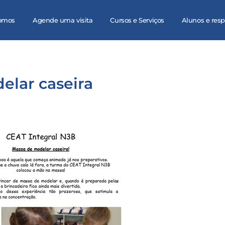
omos
Agende uma visita
Cursos e Serviços
Alunos e res
elar caseira