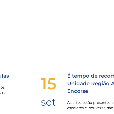
las
É tempo de recom
15
Unidade Região Al
os,
Encorse
s na
set
As artes estão presentes
escolares e, por vezes, sã