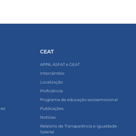
CEAT
APPA, ASFAT e GEAT
Intercâmbio
Localização
Proficiência
Programa de educação socioemocional
res
Publicações
Notícias
Relatório de Transparência e Igualdade
Salarial