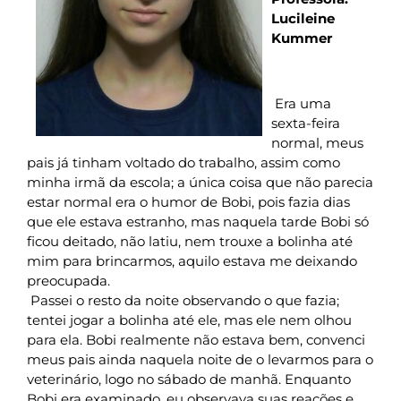
Lucileine
Kummer
Era uma
sexta-feira
normal, meus
pais já tinham voltado do trabalho, assim como
minha irmã da escola; a única coisa que não parecia
estar normal era o humor de Bobi, pois fazia dias
que ele estava estranho, mas naquela tarde Bobi só
ficou deitado, não latiu, nem trouxe a bolinha até
mim para brincarmos, aquilo estava me deixando
preocupada.
Passei o resto da noite observando o que fazia;
tentei jogar a bolinha até ele, mas ele nem olhou
para ela. Bobi realmente não estava bem, convenci
meus pais ainda naquela noite de o levarmos para o
veterinário, logo no sábado de manhã. Enquanto
Bobi era examinado, eu observava suas reações e,