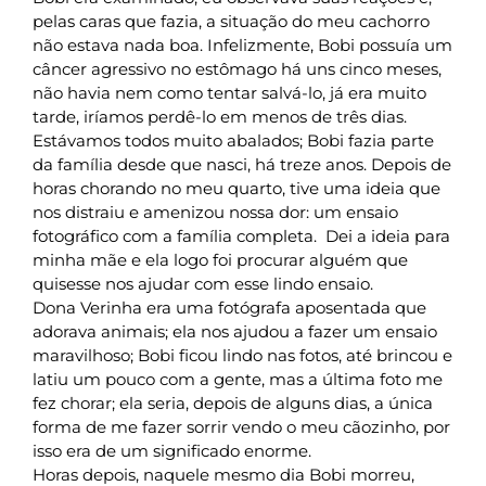
pelas caras que fazia, a situação do meu cachorro
não estava nada boa. Infelizmente, Bobi possuía um
câncer agressivo no estômago há uns cinco meses,
não havia nem como tentar salvá-lo, já era muito
tarde, iríamos perdê-lo em menos de três dias.
Estávamos todos muito abalados; Bobi fazia parte
da família desde que nasci, há treze anos. Depois de
horas chorando no meu quarto, tive uma ideia que
nos distraiu e amenizou nossa dor: um ensaio
fotográfico com a família completa. Dei a ideia para
minha mãe e ela logo foi procurar alguém que
quisesse nos ajudar com esse lindo ensaio.
Dona Verinha era uma fotógrafa aposentada que
adorava animais; ela nos ajudou a fazer um ensaio
maravilhoso; Bobi ficou lindo nas fotos, até brincou e
latiu um pouco com a gente, mas a última foto me
fez chorar; ela seria, depois de alguns dias, a única
forma de me fazer sorrir vendo o meu cãozinho, por
isso era de um significado enorme.
Horas depois, naquele mesmo dia Bobi morreu,