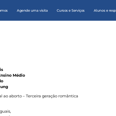
omos
Agende uma visita
Cursos e Serviços
Alunos e res
is
 Ensino Médio
do
 Jung
al ao aborto – Terceira geração romântica
guais,