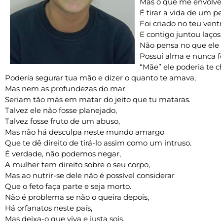
Mas o que me envolve
É tirar a vida de um 
Foi criado no teu vent
E contigo juntou laços
Não pensa no que ele 
Possui alma e nunca 
“Mãe” ele poderia te 
Poderia segurar tua mão e dizer o quanto te amava,
Mas nem as profundezas do mar
Seriam tão más em matar do jeito que tu mataras.
Talvez ele não fosse planejado,
Talvez fosse fruto de um abuso,
Mas não há desculpa neste mundo amargo
Que te dê direito de tirá-lo assim como um intruso.
É verdade, não podemos negar,
A mulher tem direito sobre o seu corpo,
Mas ao nutrir-se dele não é possível considerar
Que o feto faça parte e seja morto.
Não é problema se não o queira depois,
Há orfanatos neste país,
Mas deixa-o que viva e justa sois,