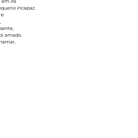
 em ira
pequeno incapaz.
re
,
sente,
foi amado.
chamar,