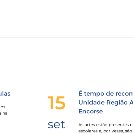
las
É tempo de recom
15
Unidade Região Al
os,
Encorse
s na
set
As artes estão presentes
escolares e, por vezes, sã