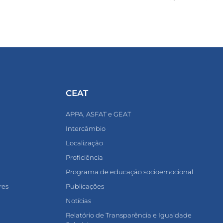
CEAT
APPA, ASFAT e GEAT
Intercâmbio
Localização
Proficiência
Programa de educação socioemocional
res
Publicações
Notícias
Relatório de Transparência e Igualdade