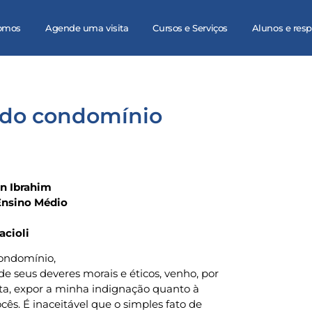
omos
Agende uma visita
Cursos e Serviços
Alunos e res
 do condomínio
n Ibrahim
 Ensino Médio
acioli
ondomínio,
e seus deveres morais e éticos, venho, por
ta, expor a minha indignação quanto à
ês. É inaceitável que o simples fato de