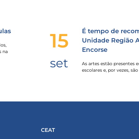
las
É tempo de recom
15
Unidade Região Al
os,
Encorse
s na
set
As artes estão presentes
escolares e, por vezes, sã
CEAT