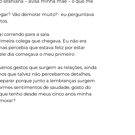
o Brahiana – avisa minha mãe – o que me
egar? Vão demorar muito?- eu perguntava
tos.
í correndo para a sala.
primeira colega que chegava. Eu não era
as percebia que estava feliz por estar
ele dia começava o meu primeiro
uenos gestos que surgem as relações, ainda
os que talvez não percebamos detalhes,
reparar porque junto a lembranças surgem
enormes sentimentos de saudade, gosto do
 que tenho desde meus cinco anos minha
emorar?