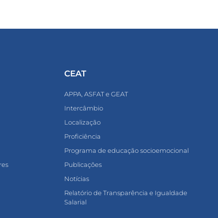
CEAT
APPA, ASFAT e GEAT
Intercâmbio
Localização
Proficiência
Programa de educação socioemocional
res
Publicações
Notícias
Relatório de Transparência e Igualdade
Salarial