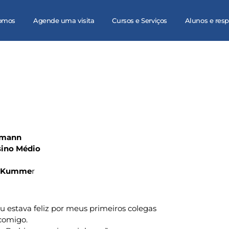
omos
Agende uma visita
Cursos e Serviços
Alunos e res
smann
nsino Médio
ne Kumme
r
u estava feliz por meus primeiros colegas
 comigo.