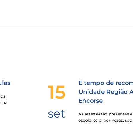
las
É tempo de recom
15
Unidade Região Al
os,
Encorse
s na
set
As artes estão presentes
escolares e, por vezes, sã