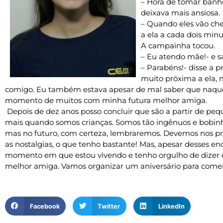
– Hora de tomar banh
deixava mais ansiosa.
– Quando eles vão ch
a ela a cada dois minu
A campainha tocou.
– Eu atendo mãe!- e sa
– Parabéns!- disse a 
muito próxima a ela, m
comigo. Eu também estava apesar de mal saber que naqu
momento de muitos com minha futura melhor amiga.
Depois de dez anos posso concluir que são a partir de peq
mais quando somos crianças. Somos tão ingênuos e bobinh
mas no futuro, com certeza, lembraremos. Devemos nos p
as nostalgias, o que tenho bastante! Mas, apesar desses 
momento em que estou vivendo e tenho orgulho de dizer
melhor amiga. Vamos organizar um aniversário para com
Facebook
Twitter
LinkedIn