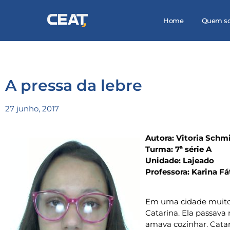
Home
Quem s
A pressa da lebre
27 junho, 2017
Autora: Vitoria Schm
Turma: 7ª série A
Unidade: Lajeado
Professora: Karina F
Em uma cidade muito
Catarina. Ela passava
amava cozinhar. Catar