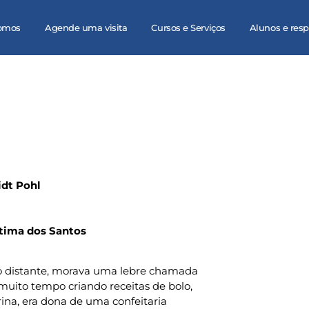
omos
Agende uma visita
Cursos e Serviços
Alunos e res
idt Pohl
átima dos Santos
 distante, morava uma lebre chamada
 muito tempo criando receitas de bolo,
ina, era dona de uma confeitaria