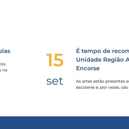
las
É tempo de recom
15
Unidade Região Al
os,
Encorse
s na
set
As artes estão presentes
escolares e, por vezes, sã