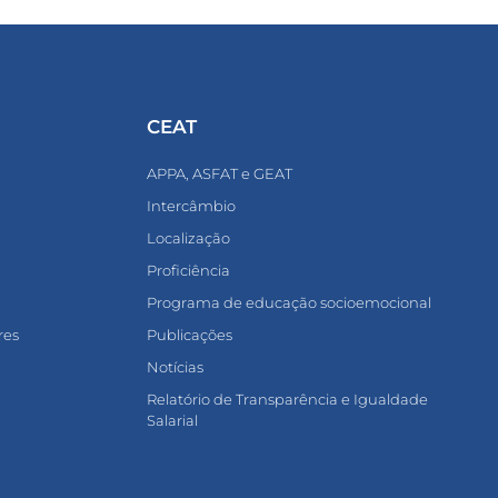
CEAT
APPA, ASFAT e GEAT
Intercâmbio
Localização
Proficiência
Programa de educação socioemocional
res
Publicações
Notícias
Relatório de Transparência e Igualdade
Salarial