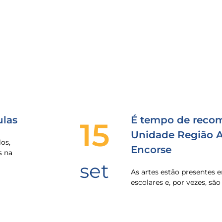
las
É tempo de recom
15
Unidade Região Al
os,
Encorse
s na
set
As artes estão presentes
escolares e, por vezes, sã