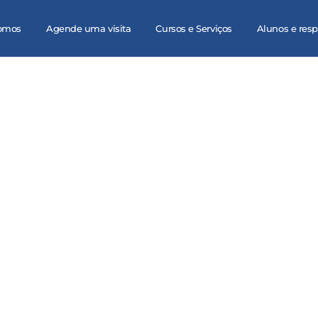
omos
Agende uma visita
Cursos e Serviços
Alunos e res