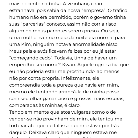
mais decente na bolsa. A vizinhança não
estranhava, pois sabia da nossa “empresa”. O tráfico
humano não era permitido, porém o governo tinha
suas “parcerias” conosco, assim não corria risco
algum de meus parentes serem presos. Ou seja,
uma mulher sair no meio da noite era normal para
uma Kim, ninguém notava anormalidade nisso.
Meus pais e avós ficavam felizes por eu já estar
“começando cedo”. Todavia, tinha de haver um
empecilho, seu nome? Kwan. Aquele ogro sabia que
eu não poderia estar me prostituindo, ao menos
não por conta própria. Infelizmente, ele
compreendia toda a pureza que havia em mim,
mesmo ele tentando arrancá-la de minha posse
com seu olhar ganancioso e grossas mãos escuras,
comparadas às minhas, é claro.
Tendo em mente que atos vulgares como o de
vender-se não provinham de mim, ele tentou me
torturar até que eu falasse quem estava por trás
daquilo. Deixava claro que ninguém estava me