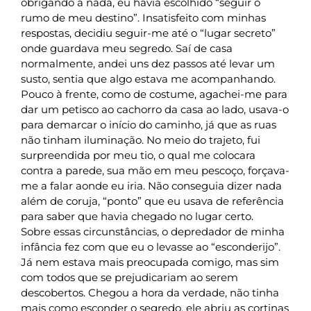
obrigando a nada, eu havia escolhido “seguir o
rumo de meu destino”. Insatisfeito com minhas
respostas, decidiu seguir-me até o “lugar secreto”
onde guardava meu segredo. Saí de casa
normalmente, andei uns dez passos até levar um
susto, sentia que algo estava me acompanhando.
Pouco à frente, como de costume, agachei-me para
dar um petisco ao cachorro da casa ao lado, usava-o
para demarcar o início do caminho, já que as ruas
não tinham iluminação. No meio do trajeto, fui
surpreendida por meu tio, o qual me colocara
contra a parede, sua mão em meu pescoço, forçava-
me a falar aonde eu iria. Não conseguia dizer nada
além de coruja, “ponto” que eu usava de referência
para saber que havia chegado no lugar certo.
Sobre essas circunstâncias, o depredador de minha
infância fez com que eu o levasse ao “esconderijo”.
Já nem estava mais preocupada comigo, mas sim
com todos que se prejudicariam ao serem
descobertos. Chegou a hora da verdade, não tinha
mais como esconder o segredo, ele abriu as cortinas