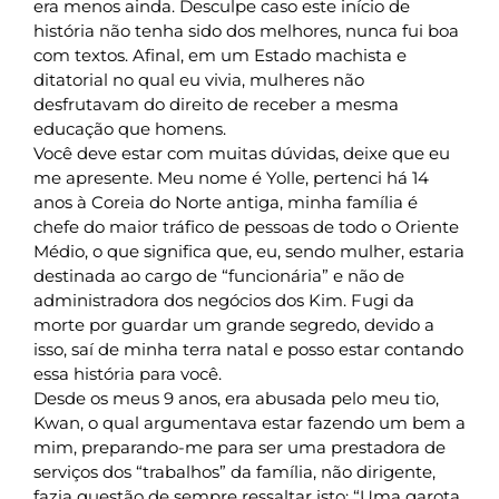
era menos ainda. Desculpe caso este início de
história não tenha sido dos melhores, nunca fui boa
com textos. Afinal, em um Estado machista e
ditatorial no qual eu vivia, mulheres não
desfrutavam do direito de receber a mesma
educação que homens.
Você deve estar com muitas dúvidas, deixe que eu
me apresente. Meu nome é Yolle, pertenci há 14
anos à Coreia do Norte antiga, minha família é
chefe do maior tráfico de pessoas de todo o Oriente
Médio, o que significa que, eu, sendo mulher, estaria
destinada ao cargo de “funcionária” e não de
administradora dos negócios dos Kim. Fugi da
morte por guardar um grande segredo, devido a
isso, saí de minha terra natal e posso estar contando
essa história para você.
Desde os meus 9 anos, era abusada pelo meu tio,
Kwan, o qual argumentava estar fazendo um bem a
mim, preparando-me para ser uma prestadora de
serviços dos “trabalhos” da família, não dirigente,
fazia questão de sempre ressaltar isto: “Uma garota