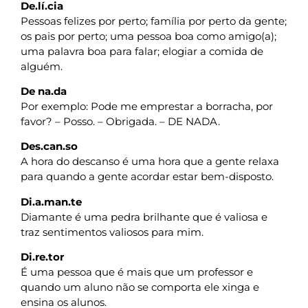
De.lí.cia
Pessoas felizes por perto; família por perto da gente;
os pais por perto; uma pessoa boa como amigo(a);
uma palavra boa para falar; elogiar a comida de
alguém.
De na.da
Por exemplo: Pode me emprestar a borracha, por
favor? – Posso. – Obrigada. – DE NADA.
Des.can.so
A hora do descanso é uma hora que a gente relaxa
para quando a gente acordar estar bem-disposto.
Di.a.man.te
Diamante é uma pedra brilhante que é valiosa e
traz sentimentos valiosos para mim.
Di.re.tor
É uma pessoa que é mais que um professor e
quando um aluno não se comporta ele xinga e
ensina os alunos.