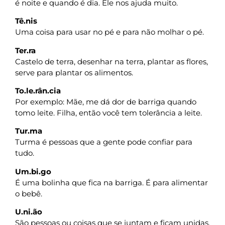
é noite e quando é dia. Ele nos ajuda muito.
Tê.nis
Uma coisa para usar no pé e para não molhar o pé.
Ter.ra
Castelo de terra, desenhar na terra, plantar as flores,
serve para plantar os alimentos.
To.le.rân.cia
Por exemplo: Mãe, me dá dor de barriga quando
tomo leite. Filha, então você tem tolerância a leite.
Tur.ma
Turma é pessoas que a gente pode confiar para
tudo.
Um.bi.go
É uma bolinha que fica na barriga. É para alimentar
o bebê.
U.ni.ão
São pessoas ou coisas que se juntam e ficam unidas,